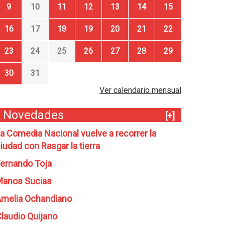
9
10
11
12
13
14
15
16
17
18
19
20
21
22
23
24
25
26
27
28
29
30
31
Ver calendario mensual
Novedades
[+]
a Comedia Nacional vuelve a recorrer la
iudad con Rasgar la tierra
ernando Toja
Manos Sucias
melia Ochandiano
laudio Quijano