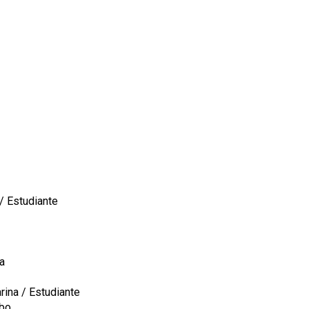
 / Estudiante
a
rina / Estudiante
obo