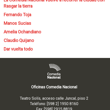
Rasgar la tierra
Fernando Toja
Manos Sucias
Amelia Ochandiano
Claudio Quijano
Dar vuelta todo
Oficinas Comedia Nacional
Teatro Solís, acceso calle Juncal, piso 2
Teléfono: [598 2] 1950 8160
Fax: [598] 2915 8819