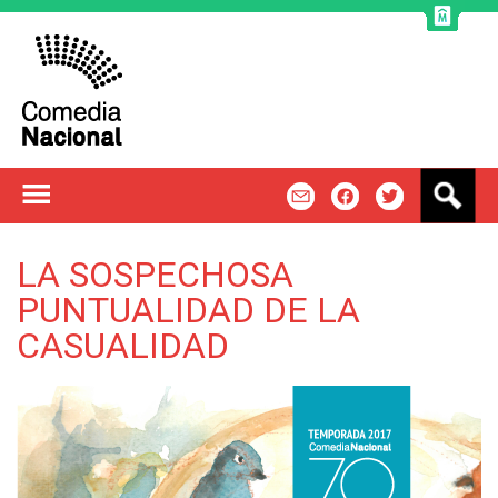
Jump to navigation
B
m
f
t
u
s
c
LA SOSPECHOSA
a
PUNTUALIDAD DE LA
r
CASUALIDAD