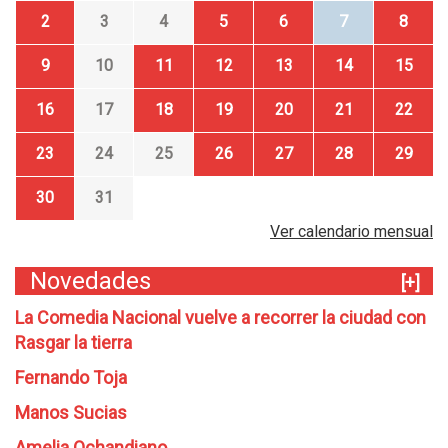
2
3
4
5
6
7
8
9
10
11
12
13
14
15
16
17
18
19
20
21
22
23
24
25
26
27
28
29
30
31
Ver calendario mensual
Novedades
[+]
La Comedia Nacional vuelve a recorrer la ciudad con
Rasgar la tierra
Fernando Toja
Manos Sucias
Amelia Ochandiano