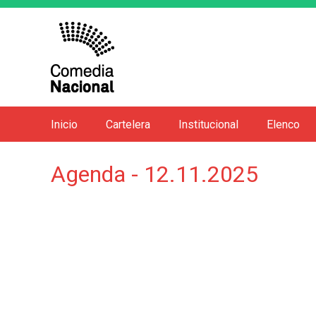
Inicio
Cartelera
Institucional
Elenco
M
e
Agenda - 12.11.2025
n
ú
p
r
i
n
c
i