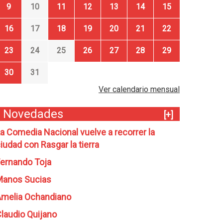
9
10
11
12
13
14
15
16
17
18
19
20
21
22
23
24
25
26
27
28
29
30
31
Ver calendario mensual
Novedades
[+]
a Comedia Nacional vuelve a recorrer la
iudad con Rasgar la tierra
ernando Toja
Manos Sucias
melia Ochandiano
laudio Quijano