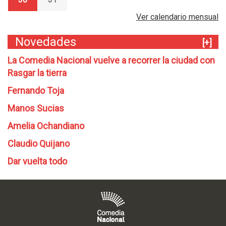
Ver calendario mensual
Novedades
[+]
La Comedia Nacional vuelve a recorrer la ciudad con
Rasgar la tierra
Fernando Toja
Manos Sucias
Amelia Ochandiano
Claudio Quijano
Dar vuelta todo