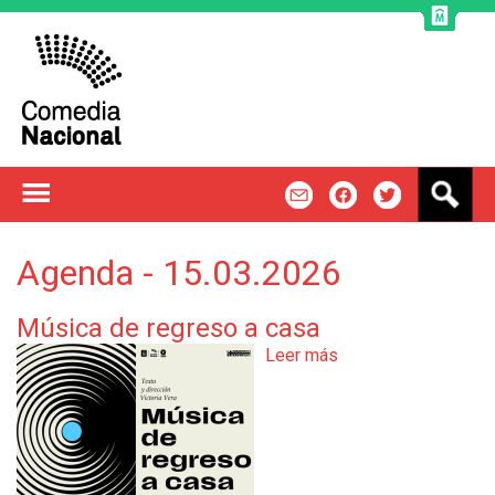
Jump to navigation
B
m
f
t
u
s
c
Agenda - 15.03.2026
a
r
Música de regreso a casa
Leer más
s
o
b
r
e
M