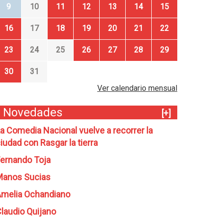
9
10
11
12
13
14
15
16
17
18
19
20
21
22
23
24
25
26
27
28
29
30
31
Ver calendario mensual
Novedades
[+]
a Comedia Nacional vuelve a recorrer la
iudad con Rasgar la tierra
ernando Toja
Manos Sucias
melia Ochandiano
laudio Quijano