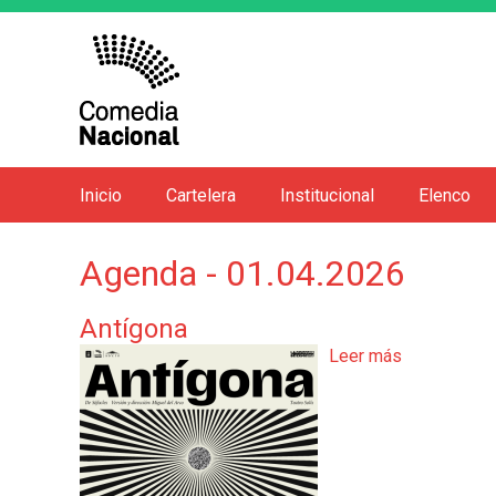
Inicio
Cartelera
Institucional
Elenco
M
e
Agenda - 01.04.2026
n
ú
Antígona
p
Leer más
s
r
o
i
b
n
r
e
c
A
i