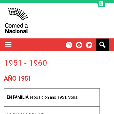
Jump to navigation
B
m
f
t
u
s
c
1951 - 1960
a
r
AÑO 1951
EN FAMILIA,
reposición año 1951, Solís.