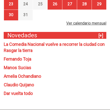
23
24
25
26
27
28
29
30
31
Ver calendario mensual
Novedades
[+]
La Comedia Nacional vuelve a recorrer la ciudad con
Rasgar la tierra
Fernando Toja
Manos Sucias
Amelia Ochandiano
Claudio Quijano
Dar vuelta todo