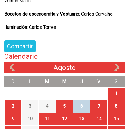
Wilson Marín.
Bocetos de escenografía y Vestuario
: Carlos Carvalho
Iluminación
: Carlos Torres
Compartir
Calendario
Agosto
«
»
D
L
M
M
J
V
S
1
2
3
4
5
6
7
8
9
10
11
12
13
14
15