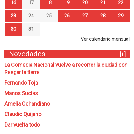
16
17
18
19
20
21
22
23
24
25
26
27
28
29
30
31
Ver calendario mensual
Novedades
[+]
La Comedia Nacional vuelve a recorrer la ciudad con
Rasgar la tierra
Fernando Toja
Manos Sucias
Amelia Ochandiano
Claudio Quijano
Dar vuelta todo