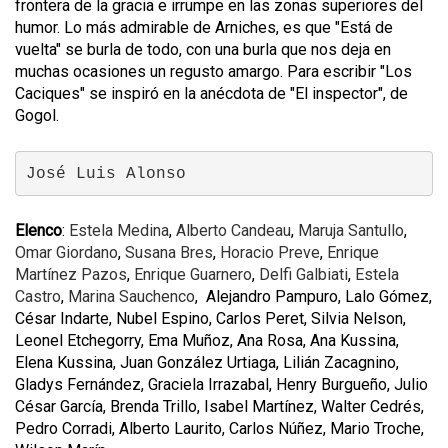
frontera de la gracia e irrumpe en las zonas superiores del
humor. Lo más admirable de Arniches, es que "Está de
vuelta" se burla de todo, con una burla que nos deja en
muchas ocasiones un regusto amargo. Para escribir "Los
Caciques" se inspiró en la anécdota de "El inspector", de
Gogol.
José Luis Alonso
Elenco
:
Estela Medina
,
Alberto Candeau
,
Maruja Santullo
,
Omar Giordano
,
Susana Bres
,
Horacio Preve
,
Enrique
Martínez Pazos
,
Enrique Guarnero
,
Delfi Galbiati
,
Estela
Castro
,
Marina Sauchenco
, Alejandro Pampuro, Lalo Gómez,
César Indarte, Nubel Espino, Carlos Peret, Silvia Nelson,
Leonel Etchegorry, Ema Muñoz, Ana Rosa, Ana Kussina,
Elena Kussina, Juan González Urtiaga, Lilián Zacagnino,
Gladys Fernández, Graciela Irrazabal, Henry Burgueño, Julio
César García, Brenda Trillo, Isabel Martínez, Walter Cedrés,
Pedro Corradi, Alberto Laurito, Carlos Núñez, Mario Troche,