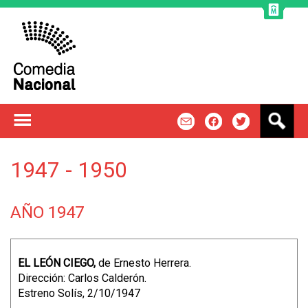
Jump to navigation
B
m
f
t
u
s
c
1947 - 1950
a
r
AÑO 1947
EL LEÓN CIEGO,
de Ernesto Herrera.
Dirección: Carlos Calderón.
Estreno Solís, 2/10/1947