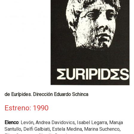
de Eurípides. Dirección Eduardo Schinca
Estreno: 1990
Elenco
:
Levón
,
Andrea Davidovics
,
Isabel Legarra
,
Maruja
Santullo
,
Delfi Galbiati
,
Estela Medina
,
Marina Suchenco
,