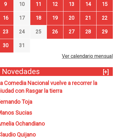
9
10
11
12
13
14
15
16
17
18
19
20
21
22
23
24
25
26
27
28
29
30
31
Ver calendario mensual
Novedades
[+]
a Comedia Nacional vuelve a recorrer la
iudad con Rasgar la tierra
ernando Toja
Manos Sucias
melia Ochandiano
laudio Quijano