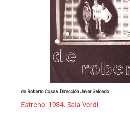
p
a
l
de Roberto Cossa. Dirección Juver Salcedo
Estreno: 1984. Sala Verdi