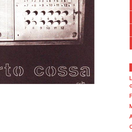
L
c
F
A
C