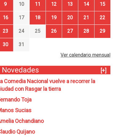
9
10
11
12
13
14
15
16
17
18
19
20
21
22
23
24
25
26
27
28
29
30
31
Ver calendario mensual
Novedades
[+]
a Comedia Nacional vuelve a recorrer la
iudad con Rasgar la tierra
ernando Toja
Manos Sucias
melia Ochandiano
laudio Quijano