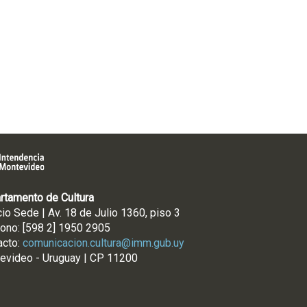
rtamento de Cultura
cio Sede | Av. 18 de Julio 1360, piso 3
fono: [598 2] 1950 2905
acto:
comunicacion.cultura@imm.gub.uy
evideo - Uruguay | CP 11200