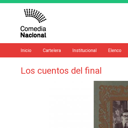
Inicio
Cartelera
Institucional
Elenco
M
e
Los cuentos del final
n
ú
p
r
i
n
c
i