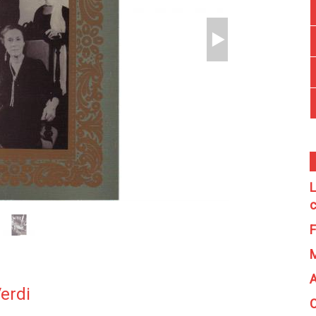
L
c
F
A
Verdi
C