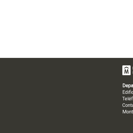
Depa
Edifi
Telé
Cont
Mont