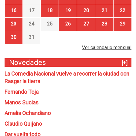
16
17
18
19
20
21
22
23
24
25
26
27
28
29
30
31
Ver calendario mensual
Novedades
[+]
La Comedia Nacional vuelve a recorrer la ciudad con
Rasgar la tierra
Fernando Toja
Manos Sucias
Amelia Ochandiano
Claudio Quijano
Dar vuelta todo