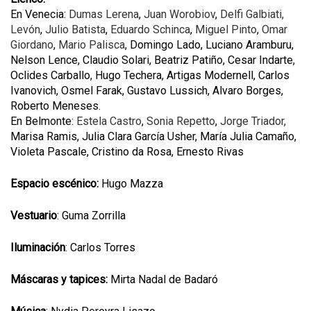
En Venecia:
Dumas Lerena
,
Juan Worobiov
,
Delfi Galbiati,
Levón
,
Julio Batista
,
Eduardo Schinca
,
Miguel Pinto
,
Omar
Giordano
,
Mario Palisca
, Domingo Lado, Luciano Aramburu,
Nelson Lence, Claudio Solari, Beatriz Patiño, Cesar Indarte,
Oclides Carballo, Hugo Techera, Artigas Modernell, Carlos
Ivanovich, Osmel Farak, Gustavo Lussich, Alvaro Borges,
Roberto Meneses.
En Belmonte:
Estela Castro
,
Sonia Repetto
,
Jorge Triador,
Marisa Ramis, Julia Clara García Usher, María Julia Camaño,
Violeta Pascale, Cristino da Rosa, Ernesto Rivas
Espacio escénico:
Hugo Mazza
Vestuario
: Guma Zorrilla
Iluminación
: Carlos Torres
Máscaras y tapices:
Mirta Nadal de Badaró