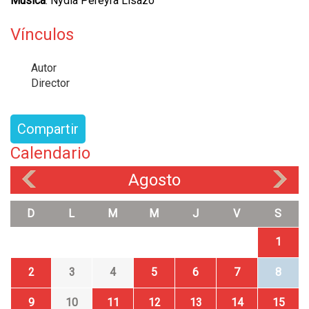
Música
: Nydia Pereyra Lisazo
Vínculos
Autor
Director
Compartir
Calendario
Agosto
«
»
D
L
M
M
J
V
S
1
2
3
4
5
6
7
8
9
10
11
12
13
14
15