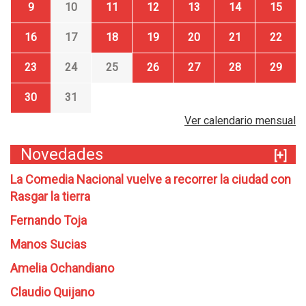
9
10
11
12
13
14
15
16
17
18
19
20
21
22
23
24
25
26
27
28
29
30
31
Ver calendario mensual
Novedades
[+]
La Comedia Nacional vuelve a recorrer la ciudad con
Rasgar la tierra
Fernando Toja
Manos Sucias
Amelia Ochandiano
Claudio Quijano