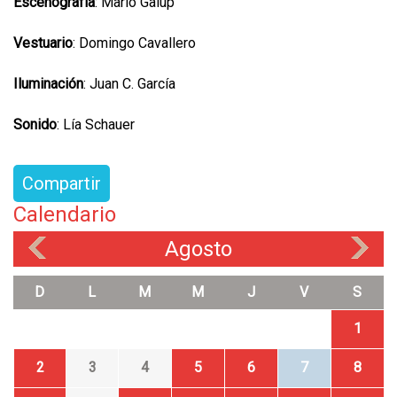
Escenografía
: Mario Galup
Vestuario
: Domingo Cavallero
Iluminación
: Juan C. García
Sonido
: Lía Schauer
Compartir
Calendario
Agosto
«
»
D
L
M
M
J
V
S
1
2
3
4
5
6
7
8