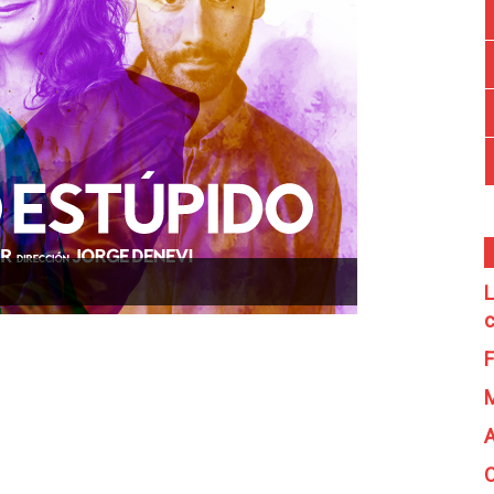
L
c
F
A
C