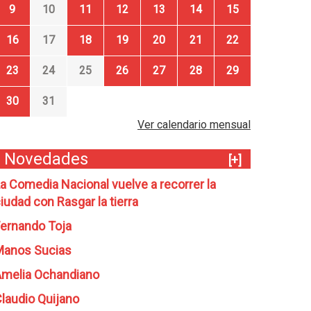
9
10
11
12
13
14
15
16
17
18
19
20
21
22
23
24
25
26
27
28
29
30
31
Ver calendario mensual
Novedades
[+]
a Comedia Nacional vuelve a recorrer la
iudad con Rasgar la tierra
ernando Toja
Manos Sucias
melia Ochandiano
laudio Quijano