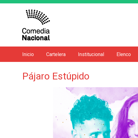
Inicio
Cartelera
Institucional
Elenco
M
e
Pájaro Estúpido
n
ú
p
r
i
n
c
i