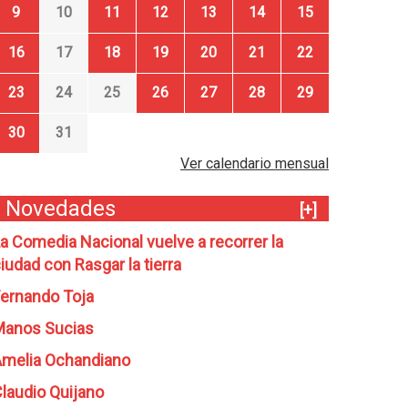
9
10
11
12
13
14
15
16
17
18
19
20
21
22
23
24
25
26
27
28
29
30
31
Ver calendario mensual
Novedades
[+]
a Comedia Nacional vuelve a recorrer la
iudad con Rasgar la tierra
ernando Toja
Manos Sucias
melia Ochandiano
laudio Quijano