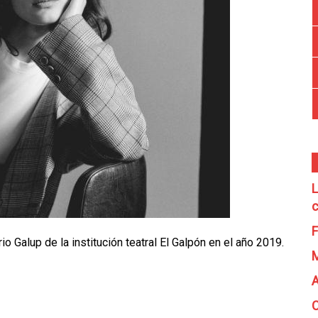
L
c
F
 Galup de la institución teatral El Galpón en el año 2019.
A
C