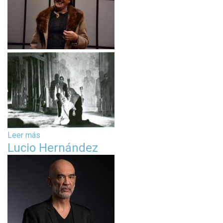
Leer más
s
Lucio Hernández
o
b
r
e
I
s
a
b