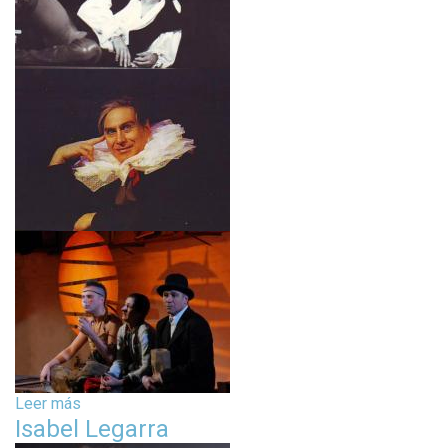
Leer más
s
Isabel Legarra
o
b