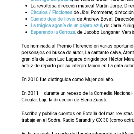
La revoltosa dirección musical Martín Jorge. Dir
Círculos / Ficciones
de Jöel Pommerat, direcció
Cuando deje de llover
de Andrew Bovel. Dirección
La trágica agonía de un pájaro azul,
de Carla Zúñig
Esperando la Carroza,
de Jacobo Langsner. Versió
Fue nominada al Premio Florencio en varias oportunid
personajes en busca de autor, La cantante calva, Aten
gran día de Jean Luc Lagarce dirigida por Héctor Manu
actriz de reparto por su interpretación en La gata sobre
En 2010 fue distinguida como Mujer del año.
En 2011 – durante un receso de la Comedia Nacional-
Circular, bajo la dirección de Elena Zuasti.
Escribe y publica cuentos en Botella del mar, revistas
trabaja en el Sodre, Radio Sarandí y CX 30 (como actriz
En la zarzuela La corte del faraón interpretó a la Muj