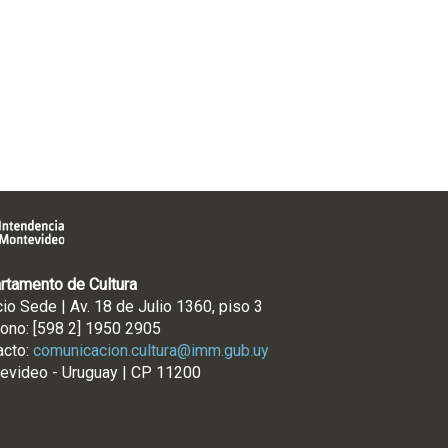
rtamento de Cultura
cio Sede | Av. 18 de Julio 1360, piso 3
fono: [598 2] 1950 2905
acto:
comunicacion.cultura@imm.gub.uy
evideo - Uruguay | CP 11200