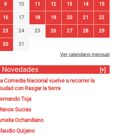
9
10
11
12
13
14
15
16
17
18
19
20
21
22
23
24
25
26
27
28
29
30
31
Ver calendario mensual
Novedades
[+]
a Comedia Nacional vuelve a recorrer la
iudad con Rasgar la tierra
ernando Toja
Manos Sucias
melia Ochandiano
laudio Quijano