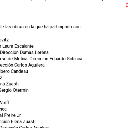
D
e las obras en la que ha participado son:
avitz
n Laura Escalante
 Dirección Dumas Lerena.
rso de Molina. Dirección Eduardo Schinca
ección Carlos Aguilera
Albero Candeau
tz
na Zuasti.
Sergio Otermin
Wolff.
inca
l Freire Jr
cción Elena Zuasti
 Dirección Carlos Aguilera