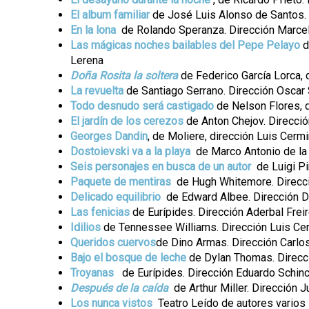
El album familiar
de José Luis Alonso de Santos. 
En la lona
de Rolando Speranza. Dirección Marce
Las mágicas noches bailables del Pepe Pelayo
d
Lerena
Doña Rosita la soltera
de Federico García Lorca, 
La revuelta
de Santiago Serrano. Dirección Oscar 
Todo desnudo será castigado
de Nelson Flores, 
El jardín de los cerezos
de Anton Chejov. Direcci
Georges Dandin
, de Moliere, dirección Luis Cerm
Dostoievski va a la playa
de Marco Antonio de la P
Seis personajes en busca de un autor
de Luigi Pi
Paquete de mentiras
de Hugh Whitemore. Direcci
Delicado equilibrio
de Edward Albee. Dirección 
Las fenicias
de Eurípides. Dirección Aderbal Freir
Idilios
de Tennessee Williams. Dirección Luis Ce
Queridos cuervos
de Dino Armas. Dirección Carlos
Bajo el bosque de leche
de Dylan Thomas. Direcc
Troyanas
de Eurípides. Dirección Eduardo Schin
Después de la caída
de Arthur Miller. Dirección 
Los nunca vistos
Teatro Leído de autores varios