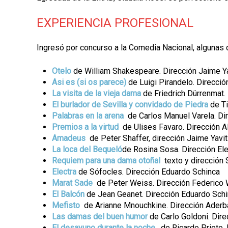
EXPERIENCIA PROFESIONAL
Ingresó por concurso a la Comedia Nacional, algunas d
Otelo
de William Shakespeare. Dirección Jaime Y
Asi es (si os parece)
de Luigi Pirandelo. Direcció
La visita de la vieja dama
de Friedrich Dürrenmat.
El burlador de Sevilla y convidado de Piedra
de Ti
Palabras en la arena
de Carlos Manuel Varela. Dir
Premios a la virtud
de Ulises Favaro. Dirección 
Amadeus
de Peter Shaffer, dirección Jaime Yavi
La loca del Bequeló
de Rosina Sosa. Dirección Ele
Requiem para una dama otoñal
texto y dirección 
Electra
de Sófocles. Dirección Eduardo Schinca
Marat Sade
de Peter Weiss. Dirección Federico 
El Balcón
de Jean Geanet. Dirección Eduardo Sch
Mefisto
de Arianne Mnouchkine. Dirección Aderba
Las damas del buen humor
de Carlo Goldoni. Dire
El desayuno durante la noche
, de Ricardo Prieto.