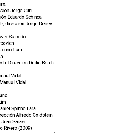
reire.
ección Jorge Curi.
ión Eduardo Schinca.
e, dirección Jorge Denevi
uver Salcedo
rcovich
Spinno Lara
ch
la. Dirección Duilio Borch
anuel Vidal.
 Manuel Vidal
dano
kim
aniel Spinno Lara
irección Alfredo Goldstein
 Juan Saraví
to Rivero (2009)