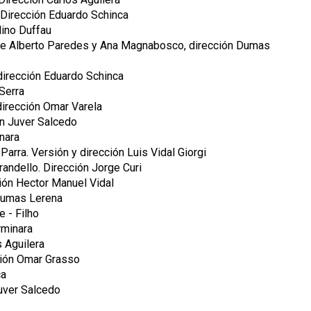
Dirección Eduardo Schinca
lino Duffau
e Alberto Paredes y Ana Magnabosco, dirección Dumas
dirección Eduardo Schinca
Serra
dirección Omar Varela
ón Juver Salcedo
inara
arra. Versión y dirección Luis Vidal Giorgi
randello. Dirección Jorge Curi
ón Hector Manuel Vidal
Dumas Lerena
e - Filho
rminara
 Aguilera
ión Omar Grasso
ca
Juver Salcedo