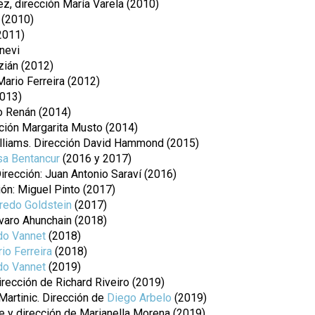
z, dirección María Varela (2010)
 (2010)
2011)
enevi
zián (2012)
ario Ferreira (2012)
2013)
io Renán (2014)
cción Margarita Musto (2014)
liams. Dirección David Hammond (2015)
sa Bentancur
(2016 y 2017)
irección: Juan Antonio Saraví (2016)
ón: Miguel Pinto (2017)
fredo Goldstein
(2017)
lvaro Ahunchain (2018)
do Vannet
(2018)
io Ferreira
(2018)
do Vannet
(2019)
irección de Richard Riveiro (2019)
Martinic. Dirección de
Diego Arbelo
(2019)
bre y dirección de Marianella Morena (2019)