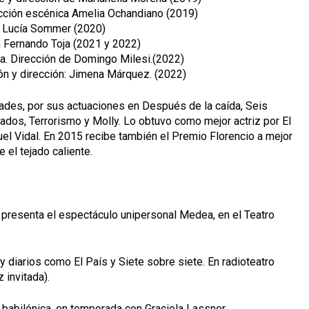
ección escénica Amelia Ochandiano (2019)
n Lucía Sommer (2020)
 Fernando Toja (2021 y 2022)
a. Dirección de Domingo Milesi.(2022)
n y dirección: Jimena Márquez. (2022)
ades, por sus actuaciones en Después de la caída, Seis
tados, Terrorismo y Molly. Lo obtuvo como mejor actriz por El
el Vidal. En 2015 recibe también el Premio Florencio a mejor
 el tejado caliente.
 presenta el espectáculo unipersonal Medea, en el Teatro
 y diarios como El País y Siete sobre siete. En radioteatro
 invitada).
er babilónica, en temporada con Graciela Lassner.