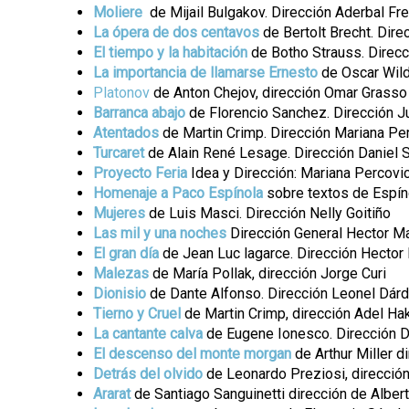
Moliere
de Mijail Bulgakov. Dirección Aderbal F
La ópera de dos centavos
de Bertolt Brecht. Dir
El tiempo y la habitación
de Botho Strauss. Direcc
La importancia de llamarse Ernesto
de Oscar Wild
Platonov
de Anton Chejov, dirección Omar Grasso
Barranca abajo
de Florencio Sanchez. Dirección J
Atentados
de Martin Crimp. Dirección Mariana Pe
Turcaret
de Alain René Lesage. Dirección Daniel 
Proyecto Feria
Idea y Dirección: Mariana Percovi
Homenaje a Paco Espínola
sobre textos de Espíno
Mujeres
de Luis Masci. Dirección Nelly Goitiño
Las mil y una noches
Dirección General Hector M
El gran día
de Jean Luc lagarce. Dirección Hector
Malezas
de María Pollak, dirección Jorge Curi
Dionisio
de Dante Alfonso. Dirección Leonel Dár
Tierno y Cruel
de Martin Crimp, dirección Adel Ha
La cantante calva
de Eugene Ionesco. Dirección D
El descenso del monte morgan
de Arthur Miller d
Detrás del olvido
de Leonardo Preziosi, dirección
Ararat
de Santiago Sanguinetti dirección de Alber