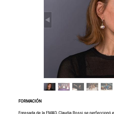
p
a
l
FORMACIÓN
Egresada de la EMAD, Claudia Rossi se perfeccionó en