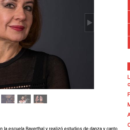
L
c
F
A
C
 la escuela Bayerthal y realizó estudios de danza y canto.