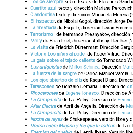
Los de siempre
sobre textos de Florencio Sánche
Cuartito azul
texto y dirección Mariana Percovich
Clandestina
texto y dirección Marianela Morena (
El inspector
, de Nikolai Gogol, dirección Jorge D
La orestíada
de Esquilo, dirección Levón Burunsu
Terrorismo
de hermanos Presnyakov, dirección M
Molly
de Brian Friel, dirección Anthony Flecther (
La visita
de Friedrich Dürrenmatt. Dirección Serg
Víctor o Los niños al poder
de Roger Vitrac. Dire
La gata sobre el tejado caliente
de Tennessee Wil
Las artiguistas
de
Milton Schinca
. Dirección
Mari
La fuerza de la sangre
de Carlos Manuel Varela. D
Los ojos abiertos de ella
de Raquel Diana. Direcci
Tarascones
de Gonzalo Demaría. Dirección de
Al
Rinocerontes
de
Eugene Ionesco
. Dirección de Á
La Cumparsita
de Ivo Pelay. Dirección de
Fernan
After Electra
de April de Angelis. Dirección de
Mar
La Cumparsita
de Ivo Pelay. Dirección de
Fernan
Noche de reyes
de Shakespeare, versión libre y d
​Drama sobre Mirjana y los que la rodean
de Ivor 
Enemigo del pueblo
, de Henrik Ibsen. Versión li