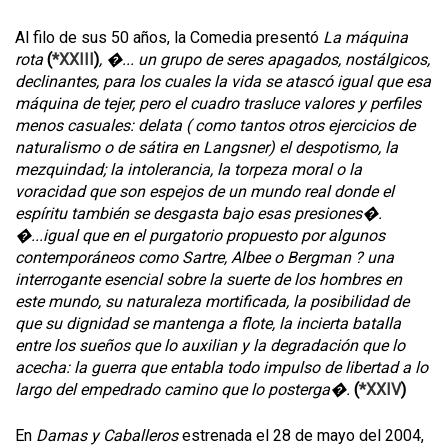
Al filo de sus 50 años, la Comedia presentó
La máquina
rota
(
*XXIII
)
, �... un grupo de seres apagados, nostálgicos,
declinantes, para los cuales la vida se atascó igual que esa
máquina de tejer, pero el cuadro trasluce valores y perfiles
menos casuales: delata ( como tantos otros ejercicios de
naturalismo o de sátira en Langsner) el despotismo, la
mezquindad; la intolerancia, la torpeza moral o la
voracidad que son espejos de un mundo real donde el
espíritu también se desgasta bajo esas presiones�.
�...igual que en el purgatorio propuesto por algunos
contemporáneos como Sartre, Albee o Bergman ? una
interrogante esencial sobre la suerte de los hombres en
este mundo, su naturaleza mortificada, la posibilidad de
que su dignidad se mantenga a flote, la incierta batalla
entre los sueños que lo auxilian y la degradación que lo
acecha: la guerra que entabla todo impulso de libertad a lo
largo del empedrado camino que lo posterga�.
(
*XXIV
)
En
Damas y Caballeros
estrenada el 28 de mayo del 2004,