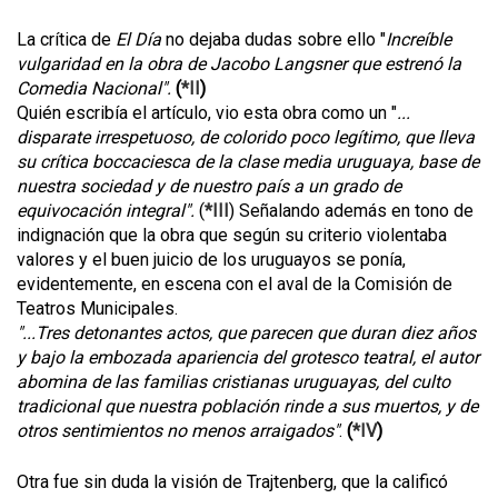
La crítica de
El Día
no dejaba dudas sobre ello "
Increíble
vulgaridad en la obra de Jacobo Langsner que estrenó la
Comedia Nacional".
(
*II
)
Quién escribía el artículo, vio esta obra como un "
...
disparate irrespetuoso, de colorido poco legítimo, que lleva
su crítica boccaciesca de la clase media uruguaya, base de
nuestra sociedad y de nuestro país a un grado de
equivocación integral".
(
*III
) Señalando además en tono de
indignación que la obra que según su criterio violentaba
valores y el buen juicio de los uruguayos se ponía,
evidentemente, en escena con el aval de la Comisión de
Teatros Municipales.
"...Tres detonantes actos, que parecen que duran diez años
y bajo la embozada apariencia del grotesco teatral, el autor
abomina de las familias cristianas uruguayas, del culto
tradicional que nuestra población rinde a sus muertos, y de
otros sentimientos no menos arraigados"
.
(
*IV
)
Otra fue sin duda la visión de Trajtenberg, que la calificó