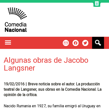
Jump to navigation
B
m
f
t
u
s
c
Algunas obras de Jacobo
a
Langsner
r
19/02/2016 | Breve noticia sobre el autor. La producción
teatral de Langsner, sus obras en la Comedia Nacional. La
opinión de la crítica.
Nacido Rumania en 1927, su familia emigró al Uruguay en