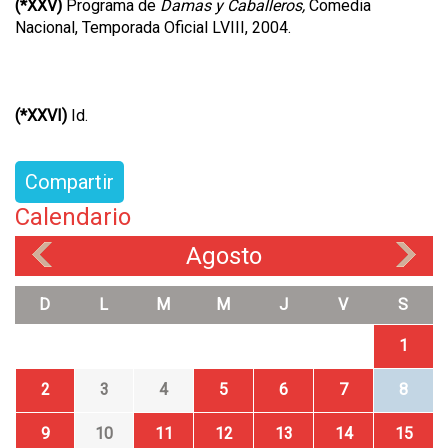
(*XXV)
Programa de
Damas y Caballeros,
Comedia
Nacional, Temporada Oficial LVIII, 2004.
(*XXVI)
Id.
Compartir
Calendario
Agosto
«
»
D
L
M
M
J
V
S
1
2
3
4
5
6
7
8
9
10
11
12
13
14
15