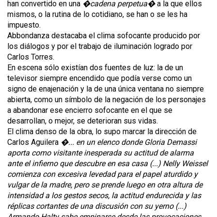
han convertido en una
�cadena perpetua�
a la que ellos
mismos, o la rutina de lo cotidiano, se han o se les ha
impuesto.
Abbondanza destacaba el clima sofocante producido por
los diálogos y por el trabajo de iluminación logrado por
Carlos Torres.
En escena sólo existían dos fuentes de luz: la de un
televisor siempre encendido que podía verse como un
signo de enajenación y la de una única ventana no siempre
abierta, como un símbolo de la negación de los personajes
a abandonar ese encierro sofocante en el que se
desarrollan, o mejor, se deterioran sus vidas.
El clima denso de la obra, lo supo marcar la dirección de
Carlos Aguilera
�... en un elenco donde Gloria Demassi
aporta como visitante inesperada su actitud de alarma
ante el infierno que descubre en esa casa (...) Nelly Weissel
comienza con excesiva levedad para el papel aturdido y
vulgar de la madre, pero se prende luego en otra altura de
intensidad a los gestos secos, la actitud endurecida y las
réplicas cortantes de una discusión con su yerno (...)
Armando Halty sabe empinarse desde las provocaciones