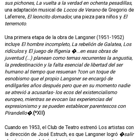
sus pichones
,
La vuelta a la verdad en ochenta pesadillas
,
una adaptación musical de
Locos de Verano
de Gregorio de
Laferrere,
El leoncito domador
, una pieza para niños y
El
terremoto
.
Una primera etapa de la obra de Langsner (1951-1952)
incluye
El hombre incompleto, La rebelión de Galatea, Los
ridículos
y
El juego de Ifigenia �...en esas obras de
juventud (...) planean como temas recurrentes la angustia,
la predestinación y la falta esencial de libertad del ser
humano al tiempo que resuenan ?con un toque de
esnobismo que el propio Langsner se encargó de
endilgarles años después pero que en su momento nadie
se atrevió a acusarlas- los ecos del existencialismo
europeo, mientras se evocan las experiencias del
expresionismo y se pueden establecer parentescos con
Pirandello�.
(
*XII
)
Cuando en 1953, el Club de Teatro estrenó Los artistas con
la dirección de José Estruch, es que Langsner logró
�salir