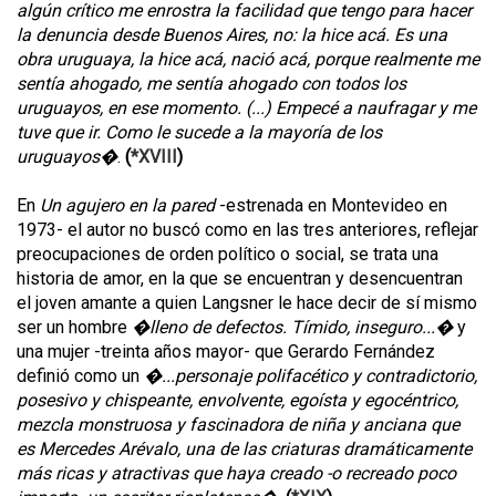
algún crítico me enrostra la facilidad que tengo para hacer
la denuncia desde Buenos Aires, no: la hice acá. Es una
obra uruguaya, la hice acá, nació acá, porque realmente me
sentía ahogado, me sentía ahogado con todos los
uruguayos, en ese momento. (...) Empecé a naufragar y me
tuve que ir. Como le sucede a la mayoría de los
uruguayos�
.
(
*XVIII
)
En
Un agujero en la pared
-estrenada en Montevideo en
1973- el autor no buscó como en las tres anteriores, reflejar
preocupaciones de orden político o social, se trata una
historia de amor, en la que se encuentran y desencuentran
el joven amante a quien Langsner le hace decir de sí mismo
ser un hombre
�lleno de defectos. Tímido, inseguro...�
y
una mujer -treinta años mayor- que Gerardo Fernández
definió como un
�...personaje polifacético y contradictorio,
posesivo y chispeante, envolvente, egoísta y egocéntrico,
mezcla monstruosa y fascinadora de niña y anciana que
es Mercedes Arévalo, una de las criaturas dramáticamente
más ricas y atractivas que haya creado -o recreado poco