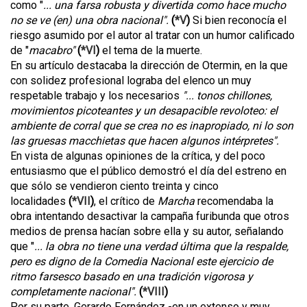
como "
... una farsa robusta y divertida como hace mucho
no se ve (en) una obra nacional".
(
*V
)
Si bien reconocía el
riesgo asumido por el autor al tratar con un humor calificado
de "
macabro"
(
*VI
)
el tema de la muerte.
En su artículo destacaba la dirección de Otermin, en la que
con solidez profesional lograba del elenco un muy
respetable trabajo y los necesarios
"... tonos chillones,
movimientos picoteantes y un desapacible revoloteo: el
ambiente de corral que se crea no es inapropiado, ni lo son
las gruesas macchietas que hacen algunos intérpretes".
En vista de algunas opiniones de la crítica, y del poco
entusiasmo que el público demostró el día del estreno en
que sólo se vendieron ciento treinta y cinco
localidades
(
*VII
)
, el crítico de
Marcha
recomendaba la
obra intentando desactivar la campaña furibunda que otros
medios de prensa hacían sobre ella y su autor, señalando
que "
... la obra no tiene una verdad última que la respalde,
pero es digno de la Comedia Nacional este ejercicio de
ritmo farsesco basado en una tradición vigorosa y
completamente nacional".
(
*VIII
)
Por su parte, Gerardo Fernández -en un extenso y muy