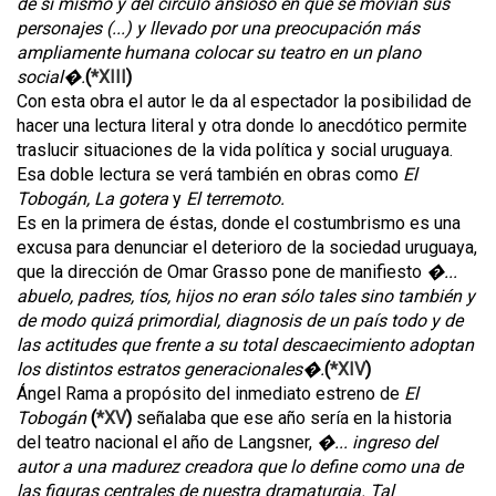
de sí mismo y del círculo ansioso en que se movían sus
personajes (...) y llevado por una preocupación más
ampliamente humana colocar su teatro en un plano
social�.
(
*XIII
)
Con esta obra el autor le da al espectador la posibilidad de
hacer una lectura literal y otra donde lo anecdótico permite
traslucir situaciones de la vida política y social uruguaya.
Esa doble lectura se verá también en obras como
El
Tobogán, La gotera
y
El terremoto.
Es en la primera de éstas, donde el costumbrismo es una
excusa para denunciar el deterioro de la sociedad uruguaya,
que la dirección de Omar Grasso pone de manifiesto
�...
abuelo, padres, tíos, hijos no eran sólo tales sino también y
de modo quizá primordial, diagnosis de un país todo y de
las actitudes que frente a su total descaecimiento adoptan
los distintos estratos generacionales�.
(
*XIV
)
Ángel Rama a propósito del inmediato estreno de
El
Tobogán
(
*XV
)
señalaba que ese año sería en la historia
del teatro nacional el año de Langsner,
�... ingreso del
autor a una madurez creadora que lo define como una de
las figuras centrales de nuestra dramaturgia. Tal