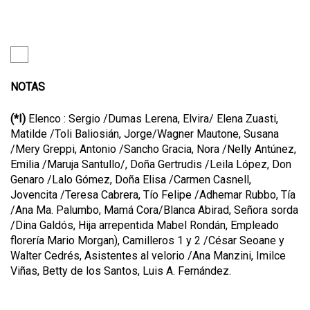
NOTAS
(*I)
Elenco : Sergio /Dumas Lerena, Elvira/ Elena Zuasti,
Matilde /Toli Baliosián, Jorge/Wagner Mautone, Susana
/Mery Greppi, Antonio /Sancho Gracia, Nora /Nelly Antúnez,
Emilia /Maruja Santullo/, Doña Gertrudis /Leila López, Don
Genaro /Lalo Gómez, Doña Elisa /Carmen Casnell,
Jovencita /Teresa Cabrera, Tío Felipe /Adhemar Rubbo, Tía
/Ana Ma. Palumbo, Mamá Cora/Blanca Abirad, Señora sorda
/Dina Galdós, Hija arrepentida Mabel Rondán, Empleado
florería Mario Morgan), Camilleros 1 y 2 /César Seoane y
Walter Cedrés, Asistentes al velorio /Ana Manzini, Imilce
Viñas, Betty de los Santos, Luis A. Fernández.