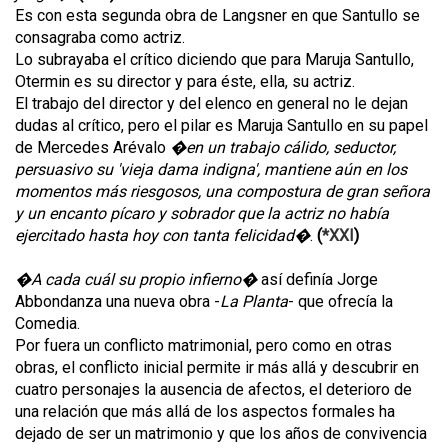
Es con esta segunda obra de Langsner en que Santullo se
consagraba como actriz.
Lo subrayaba el crítico diciendo que para Maruja Santullo,
Otermin es su director y para éste, ella, su actriz.
El trabajo del director y del elenco en general no le dejan
dudas al crítico, pero el pilar es Maruja Santullo en su papel
de Mercedes Arévalo
�en un trabajo cálido, seductor,
persuasivo su 'vieja dama indigna', mantiene aún en los
momentos más riesgosos, una compostura de gran señora
y un encanto pícaro y sobrador que la actriz no había
ejercitado hasta hoy con tanta felicidad�
.
(
*XXI
)
�A cada cuál su propio infierno�
así definía Jorge
Abbondanza una nueva obra -
La Planta
- que ofrecía la
Comedia.
Por fuera un conflicto matrimonial, pero como en otras
obras, el conflicto inicial permite ir más allá y descubrir en
cuatro personajes la ausencia de afectos, el deterioro de
una relación que más allá de los aspectos formales ha
dejado de ser un matrimonio y que los años de convivencia