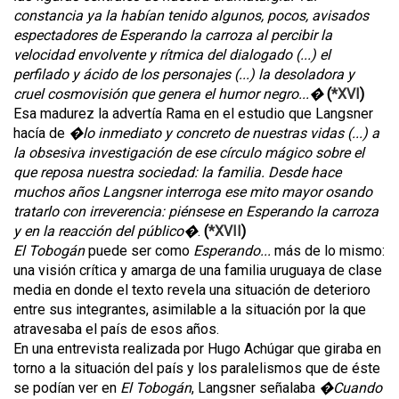
constancia ya la habían tenido algunos, pocos, avisados
espectadores de Esperando la carroza al percibir la
velocidad envolvente y rítmica del dialogado (...) el
perfilado y ácido de los personajes (...) la desoladora y
cruel cosmovisión que genera el humor negro...�
(
*XVI
)
Esa madurez la advertía Rama en el estudio que Langsner
hacía de
�lo inmediato y concreto de nuestras vidas (...) a
la obsesiva investigación de ese círculo mágico sobre el
que reposa nuestra sociedad: la familia. Desde hace
muchos años Langsner interroga ese mito mayor osando
tratarlo con irreverencia: piénsese en Esperando la carroza
y en la reacción del público�
.
(
*XVII
)
El Tobogán
puede ser como
Esperando...
más de lo mismo:
una visión crítica y amarga de una familia uruguaya de clase
media en donde el texto revela una situación de deterioro
entre sus integrantes, asimilable a la situación por la que
atravesaba el país de esos años.
En una entrevista realizada por Hugo Achúgar que giraba en
torno a la situación del país y los paralelismos que de éste
se podían ver en
El Tobogán
, Langsner señalaba
�Cuando