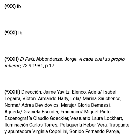
(*XX)
Ib.
(*XXI)
Ib.
(*XXII)
El País
, Abbondanza, Jorge,
A cada cual su propio
infierno
, 23.9.1981, p.17
(*XXIII)
Dirección: Jaime Yavitz, Elenco: Adela/ Isabel
Legarra, Víctor/ Armando Halty, Lola/ Marina Sauchenco,
Norma/ Adrea Devidovics, Maruja/ Gloria Demassi,
Agueda/ Graciela Escuder, Francisco/ Miguel Pinto.
Escenografía Claudio Goeckler, Vestuario Laura Lockhart,
Iluminación Carlos Torres, Peluquería Heber Vera, Traspunte
y apuntadora Virginia Cepellini, Sonido Fernando Pareja,