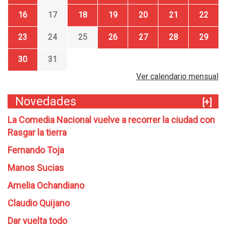
16
17
18
19
20
21
22
23
24
25
26
27
28
29
30
31
Ver calendario mensual
Novedades
[+]
La Comedia Nacional vuelve a recorrer la ciudad con
Rasgar la tierra
Fernando Toja
Manos Sucias
Amelia Ochandiano
Claudio Quijano
Dar vuelta todo