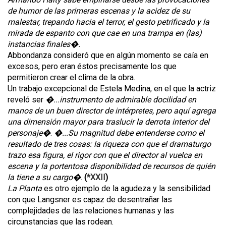
de humor de las primeras escenas y la acidez de su
malestar, trepando hacia el terror, el gesto petrificado y la
mirada de espanto con que cae en una trampa en (las)
instancias finales�.
Abbondanza consideró que en algún momento se caía en
excesos, pero eran éstos precisamente los que
permitieron crear el clima de la obra.
Un trabajo excepcional de Estela Medina, en el que la actriz
reveló ser
�...instrumento de admirable docilidad en
manos de un buen director de intérpretes, pero aquí agrega
una dimensión mayor para traslucir la derrota interior del
personaje�
.
�...Su magnitud debe entenderse como el
resultado de tres cosas: la riqueza con que el dramaturgo
trazo esa figura, el rigor con que el director al vuelca en
escena y la portentosa disponibilidad de recursos de quién
la tiene a su cargo�
.
(
*XXII
)
La Planta
es otro ejemplo de la agudeza y la sensibilidad
con que Langsner es capaz de desentrañar las
complejidades de las relaciones humanas y las
circunstancias que las rodean.