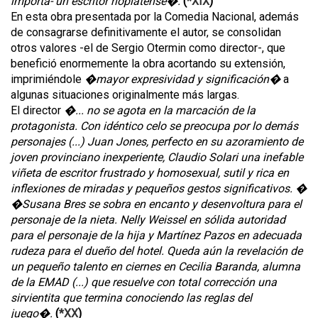
importa- un escritor rioplatense�.
(
*XIX
)
En esta obra presentada por la Comedia Nacional, además
de consagrarse definitivamente el autor, se consolidan
otros valores -el de Sergio Otermin como director-, que
benefició enormemente la obra acortando su extensión,
imprimiéndole
�mayor expresividad y significación�
a
algunas situaciones originalmente más largas.
El director
�... no se agota en la marcación de la
protagonista. Con idéntico celo se preocupa por lo demás
personajes (...) Juan Jones, perfecto en su azoramiento de
joven provinciano inexperiente, Claudio Solari una inefable
viñeta de escritor frustrado y homosexual, sutil y rica en
inflexiones de miradas y pequeños gestos significativos. �
�Susana Bres se sobra en encanto y desenvoltura para el
personaje de la nieta. Nelly Weissel en sólida autoridad
para el personaje de la hija y Martínez Pazos en adecuada
rudeza para el dueño del hotel. Queda aún la revelación de
un pequeño talento en ciernes en Cecilia Baranda, alumna
de la EMAD (...) que resuelve con total corrección una
sirvientita que termina conociendo las reglas del
juego�.
(
*XX
)