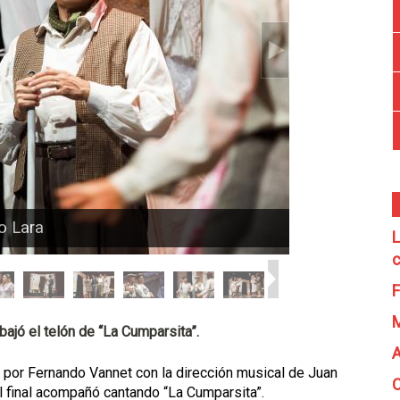
o Lara
L
c
F
ajó el telón de “La Cumparsita”.
A
do por Fernando Vannet con la dirección musical de Juan
C
l final acompañó cantando “La Cumparsita”.