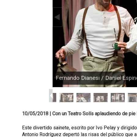
p
a
l
Fernando Dianesi / Daniel Espin
10/05/2018 | Con un Teatro Solís aplaudiendo de pie b
Este divertido sainete, escrito por Ivo Pelay y dirigi
Antonio Rodríguez depertó las risas del público que a