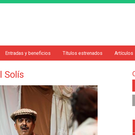
Jump to navigation
Entradas y beneficios
Títulos estrenados
Artículos
 Solís