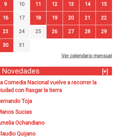
9
10
11
12
13
14
15
16
17
18
19
20
21
22
23
24
25
26
27
28
29
30
31
Ver calendario mensual
Novedades
[+]
a Comedia Nacional vuelve a recorrer la
iudad con Rasgar la tierra
ernando Toja
Manos Sucias
melia Ochandiano
laudio Quijano