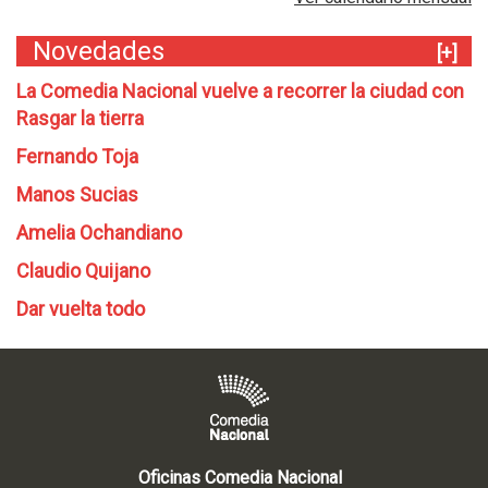
Novedades
[+]
La Comedia Nacional vuelve a recorrer la ciudad con
Rasgar la tierra
Fernando Toja
Manos Sucias
Amelia Ochandiano
Claudio Quijano
Dar vuelta todo
Oficinas Comedia Nacional