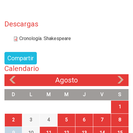
Descargas
Cronología. Shakespeare
Compartir
Calendario
Agosto
«
»
D
L
M
M
J
V
S
1
2
3
4
5
6
7
8
9
10
11
12
13
14
15