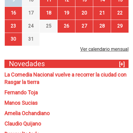
16
17
18
19
20
21
22
23
24
25
26
27
28
29
30
31
Ver calendario mensual
Novedades
[+]
La Comedia Nacional vuelve a recorrer la ciudad con
Rasgar la tierra
Fernando Toja
Manos Sucias
Amelia Ochandiano
Claudio Quijano