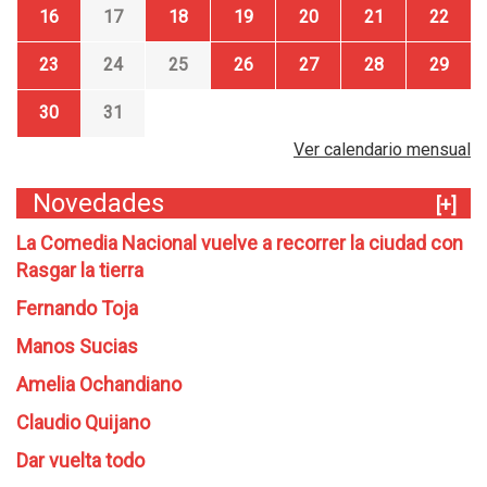
16
17
18
19
20
21
22
23
24
25
26
27
28
29
30
31
Ver calendario mensual
Novedades
[+]
La Comedia Nacional vuelve a recorrer la ciudad con
Rasgar la tierra
Fernando Toja
Manos Sucias
Amelia Ochandiano
Claudio Quijano
Dar vuelta todo