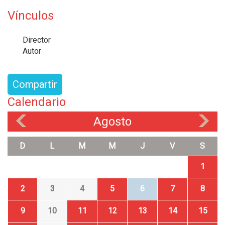
Vínculos
Director
Autor
Compartir
Calendario
Agosto
«
»
D
L
M
M
J
V
S
1
2
3
4
5
6
7
8
9
10
11
12
13
14
15