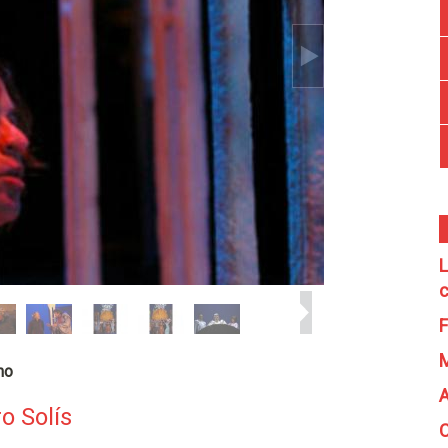
L
c
F
no
A
o Solís
C