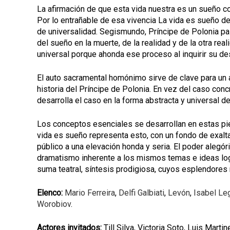
La afirmación de que esta vida nuestra es un sueño co
Por lo entrañable de esa vivencia La vida es sueño d
de universalidad. Segismundo, Príncipe de Polonia pas
del sueño en la muerte, de la realidad y de la otra real
universal porque ahonda ese proceso al inquirir su d
El auto sacramental homónimo sirve de clave para un
historia del Príncipe de Polonia. En vez del caso con
desarrolla el caso en la forma abstracta y universal d
Los conceptos esenciales se desarrollan en estas pie
vida es sueño representa esto, con un fondo de exalt
público a una elevación honda y seria. El poder alegó
dramatismo inherente a los mismos temas e ideas log
suma teatral, síntesis prodigiosa, cuyos esplendore
Elenco:
Mario Ferreira
,
Delfi Galbiati
,
Levón
,
Isabel Le
Worobiov
.
Actores invitados:
Till Silva, Victoria Soto, Luis Marti