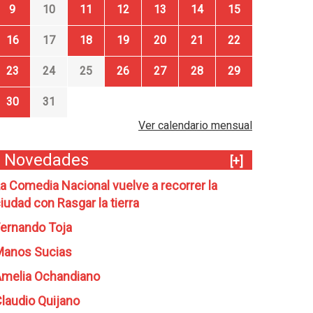
9
10
11
12
13
14
15
16
17
18
19
20
21
22
23
24
25
26
27
28
29
30
31
Ver calendario mensual
Novedades
[+]
a Comedia Nacional vuelve a recorrer la
iudad con Rasgar la tierra
ernando Toja
Manos Sucias
melia Ochandiano
laudio Quijano