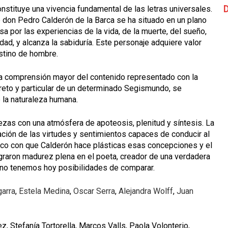
D
nstituye una vivencia fundamental de las letras universales.
e don Pedro Calderón de la Barca se ha situado en un plano
a por las experiencias de la vida, de la muerte, del sueño,
idad, y alcanza la sabiduría. Este personaje adquiere valor
estino de hombre.
 a comprensión mayor del contenido representado con la
creto y particular de un determinado Segismundo, se
e la naturaleza humana.
zas con una atmósfera de apoteosis, plenitud y síntesis. La
ación de las virtudes y sentimientos capaces de conducir al
rico con que Calderón hace plásticas esas concepciones y el
raron madurez plena en el poeta, creador de una verdadera
s no tenemos hoy posibilidades de comparar.
garra
,
Estela Medina
,
Oscar Serra
,
Alejandra Wolff
,
Juan
nez, Stefanía Tortorella, Marcos Valls, Paola Volonterio,