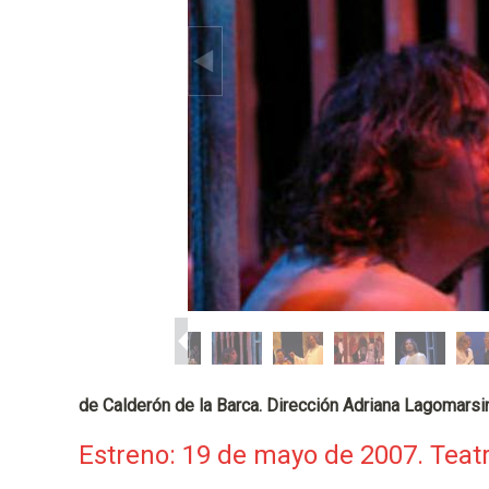
p
a
l
de Calderón de la Barca. Dirección Adriana Lagomarsi
Estreno: 19 de mayo de 2007. Teatr