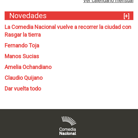
Ver calendario mensual
Novedades
[+]
La Comedia Nacional vuelve a recorrer la ciudad con
Rasgar la tierra
Fernando Toja
Manos Sucias
Amelia Ochandiano
Claudio Quijano
Dar vuelta todo