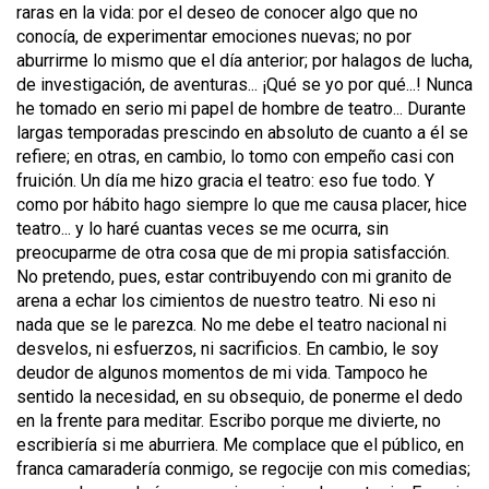
raras en la vida: por el deseo de conocer algo que no
conocía, de experimentar emociones nuevas; no por
aburrirme lo mismo que el día anterior; por halagos de lucha,
de investigación, de aventuras... ¡Qué se yo por qué...! Nunca
he tomado en serio mi papel de hombre de teatro... Durante
largas temporadas prescindo en absoluto de cuanto a él se
refiere; en otras, en cambio, lo tomo con empeño casi con
fruición. Un día me hizo gracia el teatro: eso fue todo. Y
como por hábito hago siempre lo que me causa placer, hice
teatro... y lo haré cuantas veces se me ocurra, sin
preocuparme de otra cosa que de mi propia satisfacción.
No pretendo, pues, estar contribuyendo con mi granito de
arena a echar los cimientos de nuestro teatro. Ni eso ni
nada que se le parezca. No me debe el teatro nacional ni
desvelos, ni esfuerzos, ni sacrificios. En cambio, le soy
deudor de algunos momentos de mi vida. Tampoco he
sentido la necesidad, en su obsequio, de ponerme el dedo
en la frente para meditar. Escribo porque me divierte, no
escribiería si me aburriera. Me complace que el público, en
franca camaradería conmigo, se regocije con mis comedias;