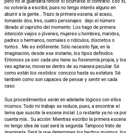
pero no le guardaría rencor si ocurriese lo contrario. Eso si,
no volvería a escribir, pues no tengo interés alguno en
aburrir a la gente... Trazo la primera escena, al acaso,
tomando dos, tres, cuatro personajes: dejo el número
librado al capricho del momento. Los hago de primera
intención viejos o jóvenes, mujeres u hombres, maridos,
padres o hermanos, normales o ridículos, discretos o
tontos... Me es indiferente. Sólo necesito fijar, en la
imaginación, desde ese instante, los tipos definidos.
Entonces ya son: cada uno tiene su fisionomía propia, y los
veo agitarse, moverse dentro de su manera peculiar. Sé
como están los vestidos: conozco hasta su estatura. Sé
también como son capaces de pensar y sentir en cada
caso.
Sus procedimientos serán en adelante lógicos con ellos
mismos. Todo mi trabajo se reduce, pues, a encontrar el
tema que suscite la escena inicial. Lo restante ya no va por
cuenta mía... Su acción: Mientras escribo la primera escena
no tengo idea de cual será la segunda. Tampoco trato de
imaginarla. Será la que determinen los hechos mismos: los