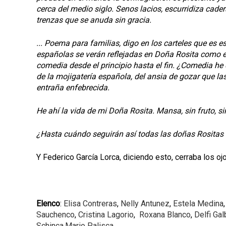
cerca del medio siglo. Senos lacios, escurridiza cadera
trenzas que se anuda sin gracia.
... Poema para familias, digo en los carteles que es
españolas se verán reflejadas en Doña Rosita como e
comedia desde el principio hasta el fin. ¿Comedia he d
de la mojigatería española, del ansia de gozar que l
entraña enfebrecida.
He ahí la vida de mi Doña Rosita. Mansa, sin fruto, sin 
¿Hasta cuándo seguirán así todas las doñas Rositas
Y Federico García Lorca, diciendo esto, cerraba los oj
Elenco
:
Elisa Contreras
,
Nelly Antunez
,
Estela Medina
Sauchenco
,
Cristina Lagorio
,
Roxana Blanco
,
Delfi Gal
Schinca
,
Mario Palisca
.