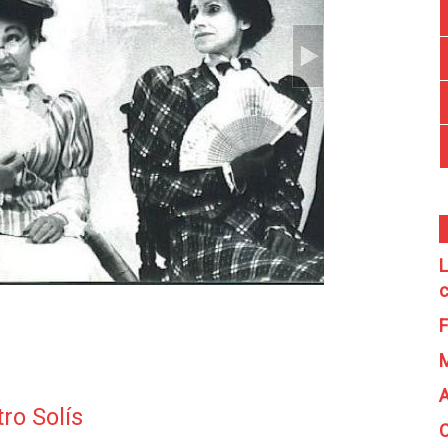
L
c
F
A
ro Solís
C