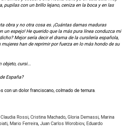
, pupilas con un brillo lejano, ceniza en la boca y en las
 esta obra y no otra cosa es. ¡Cuántas damas maduras
n un espejo! He querido que la más pura línea conduzca mi
icho? Mejor sería decir el drama de la cursilería española,
as mujeres han de reprimir por fuerza en lo más hondo de su
objeto, cursi...
 de España?
os con un dolor franciscano, colmado de ternura.
,
Claudia Rossi
,
Cristina Machado
,
Gloria Demassi
,
Marina
biati
,
Mario Ferreira
,
Juan Carlos Worobiov
,
Eduardo