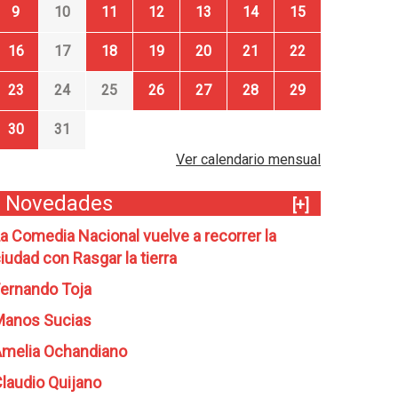
9
10
11
12
13
14
15
16
17
18
19
20
21
22
23
24
25
26
27
28
29
30
31
Ver calendario mensual
Novedades
[+]
a Comedia Nacional vuelve a recorrer la
iudad con Rasgar la tierra
ernando Toja
Manos Sucias
melia Ochandiano
laudio Quijano