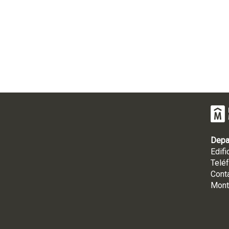
Depa
Edifi
Telé
Cont
Mont