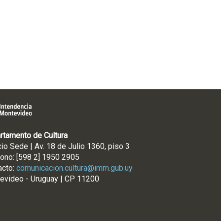
rtamento de Cultura
cio Sede | Av. 18 de Julio 1360, piso 3
fono: [598 2] 1950 2905
acto:
comunicacion.cultura@imm.gub.uy
evideo - Uruguay | CP 11200