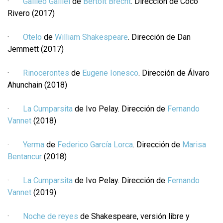
·
Galileo Galilei
de
Bertolt Brecht
. Dirección de Coco
Rivero (2017)
·
Otelo
de
William Shakespeare
. Dirección de Dan
Jemmett (2017)
·
Rinocerontes
de
Eugene Ionesco
. Dirección de Álvaro
Ahunchain (2018)
·
La Cumparsita
de Ivo Pelay. Dirección de
Fernando
Vannet
(2018)
·
Yerma
de
Federico García Lorca
. Dirección de
Marisa
Bentancur
(2018)
·
La Cumparsita
de Ivo Pelay. Dirección de
Fernando
Vannet
(2019)
·
Noche de reyes
de Shakespeare, versión libre y