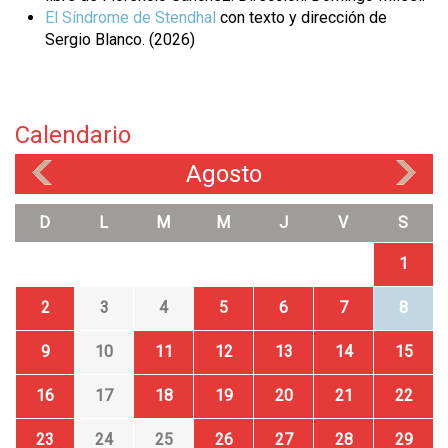
El Síndrome de Stendhal
con texto y dirección de
Sergio Blanco. (2026)
Calendario
Agosto
«
»
D
L
M
M
J
V
S
1
2
3
4
5
6
7
8
9
10
11
12
13
14
15
16
17
18
19
20
21
22
23
24
25
26
27
28
29