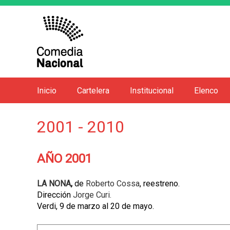
Inicio
Cartelera
Institucional
Elenco
M
e
2001 - 2010
n
ú
p
AÑO 2001
r
i
LA NONA
,
de
Roberto Cossa
, reestreno.
Dirección
Jorge Curi.
n
Verdi, 9 de marzo al 20 de mayo.
c
i