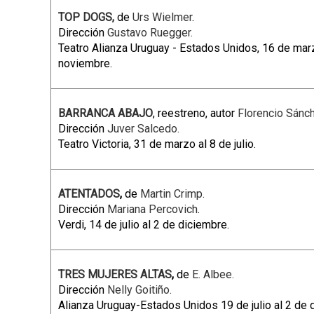
p
TOP DOGS,
de
Urs Wielmer
.
Dirección
Gustavo Ruegger.
a
Teatro Alianza Uruguay - Estados Unidos, 16 de marzo
l
noviembre.
BARRANCA ABAJO
, reestreno, autor
Florencio Sánc
Dirección
Juver Salcedo.
Teatro Victoria, 31 de marzo al 8 de julio.
ATENTADOS
,
de
Martin Crimp.
Dirección
Mariana Percovich
.
Verdi, 14 de julio al 2 de diciembre.
TRES MUJERES ALTAS
,
de
E. Albee.
Dirección
Nelly Goitiño.
Alianza Uruguay-Estados Unidos 19 de julio al 2 de 