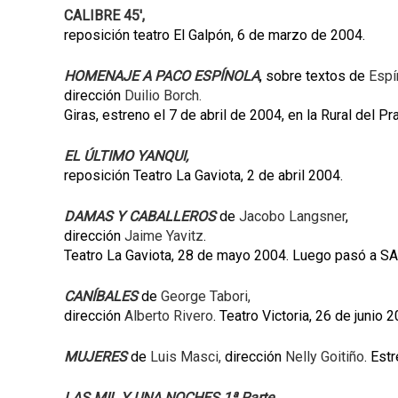
CALIBRE 45',
reposición teatro El Galpón, 6 de marzo de 2004.
HOMENAJE A PACO ESPÍNOLA
, sobre textos de
Espí
dirección
Duilio Borch.
Giras, estreno el 7 de abril de 2004, en la Rural del P
EL ÚLTIMO YANQUI,
reposición Teatro La Gaviota, 2 de abril 2004.
DAMAS Y CABALLEROS
de
Jacobo Langsner
,
dirección
Jaime Yavitz
.
Teatro La Gaviota, 28 de mayo 2004. Luego pasó a S
CANÍBALES
de
George Tabori,
dirección
Alberto Rivero
. Teatro Victoria, 26 de junio 2
MUJERES
de
Luis Masci,
dirección
Nelly Goitiño
. Est
LAS MIL Y UNA NOCHES 1ª Parte,