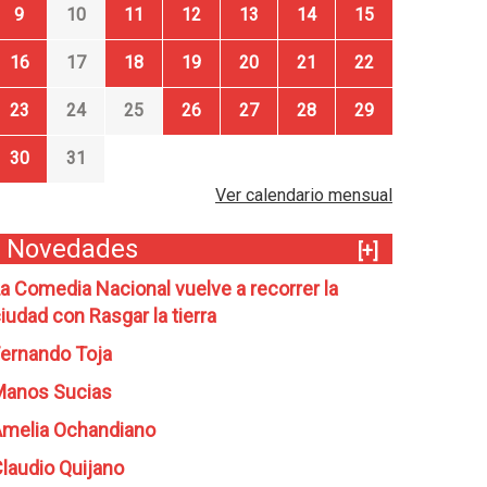
9
10
11
12
13
14
15
16
17
18
19
20
21
22
23
24
25
26
27
28
29
30
31
Ver calendario mensual
Novedades
[+]
a Comedia Nacional vuelve a recorrer la
iudad con Rasgar la tierra
ernando Toja
Manos Sucias
melia Ochandiano
laudio Quijano