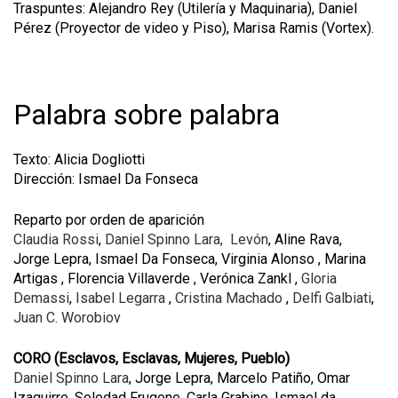
Traspuntes: Alejandro Rey (Utilería y Maquinaria), Daniel
Pérez (Proyector de video y Piso), Marisa Ramis (Vortex).
Palabra sobre palabra
Texto: Alicia Dogliotti
Dirección: Ismael Da Fonseca
Reparto por orden de aparición
Claudia Rossi
,
Daniel Spinno Lara,
Levón
, Aline Rava,
Jorge Lepra, Ismael Da Fonseca, Virginia Alonso , Marina
Artigas , Florencia Villaverde , Verónica Zankl ,
Gloria
Demassi
,
Isabel Legarra
,
Cristina Machado
,
Delfi Galbiati
,
Juan C. Worobiov
CORO (Esclavos, Esclavas, Mujeres, Pueblo)
Daniel Spinno Lara
, Jorge Lepra, Marcelo Patiño, Omar
Izaguirre, Soledad Frugone, Carla Grabino, Ismael da