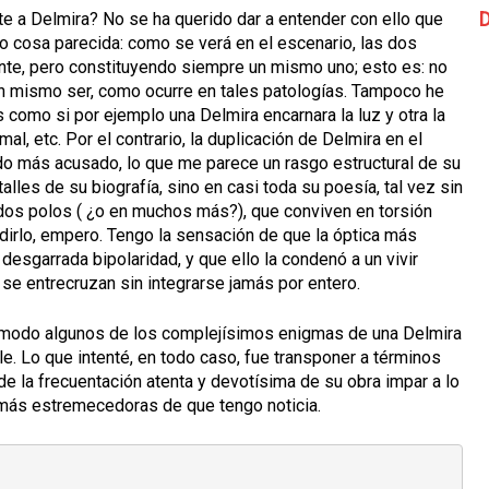
D
te a Delmira? No se ha querido dar a entender con ello que
o cosa parecida: como se verá en el escenario, las dos
te, pero constituyendo siempre un mismo uno; esto es: no
n mismo ser, como ocurre en tales patologías. Tampoco he
 como si por ejemplo una Delmira encarnara la luz y otra la
 mal, etc. Por el contrario, la duplicación de Delmira en el
do más acusado, lo que me parece un rasgo estructural de su
lles de su biografía, sino en casi toda su poesía, tal vez sin
dos polos ( ¿o en muchos más?), que conviven en torsión
idirlo, empero. Tengo la sensación de que la óptica más
desgarrada bipolaridad, y que ello la condenó a un vivir
 se entrecruzan sin integrarse jamás por entero.
e modo algunos de los complejísimos enigmas de una Delmira
. Lo que intenté, en todo caso, fue transponer a términos
de la frecuentación atenta y devotísima de su obra impar a lo
 más estremecedoras de que tengo noticia.