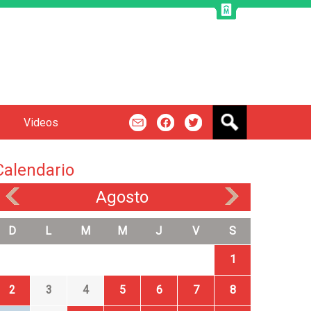
B
m
f
t
Videos
u
s
c
Calendario
a
r
Agosto
«
»
D
L
M
M
J
V
S
1
2
3
4
5
6
7
8