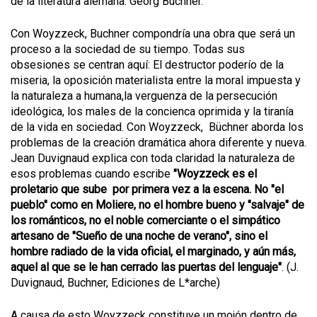
de la literatura alemana: Georg Buchner."
Con Woyzzeck, Buchner compondría una obra que será un
proceso a la sociedad de su tiempo. Todas sus
obsesiones se centran aquí: El destructor poderío de la
miseria, la oposición materialista entre la moral impuesta y
la naturaleza a humana,la verguenza de la persecución
ideológica, los males de la concienca oprimida y la tiranía
de la vida en sociedad. Con Woyzzeck, Büchner aborda los
problemas de la creación dramática ahora diferente y nueva.
Jean Duvignaud explica con toda claridad la naturaleza de
esos problemas cuando escribe
"Woyzzeck es el
proletario que sube por primera vez a la escena. No "el
pueblo" como en Moliere, no el hombre bueno y "salvaje" de
los románticos, no el noble comerciante o el simpático
artesano de "Sueño de una noche de verano", sino el
hombre radiado de la vida oficial, el marginado, y aún más,
aquel al que se le han cerrado las puertas del lenguaje"
. (J.
Duvignaud, Buchner, Ediciones de L*arche)
A causa de esto Woyzzeck constituye un mojón dentro de