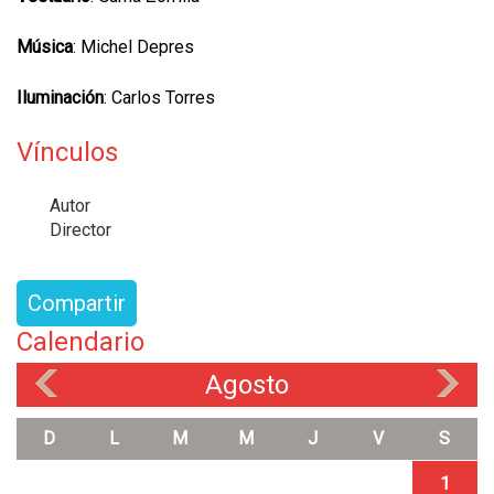
Música
: Michel Depres
Iluminación
: Carlos Torres
Vínculos
Autor
Director
Compartir
Calendario
Agosto
«
»
D
L
M
M
J
V
S
1