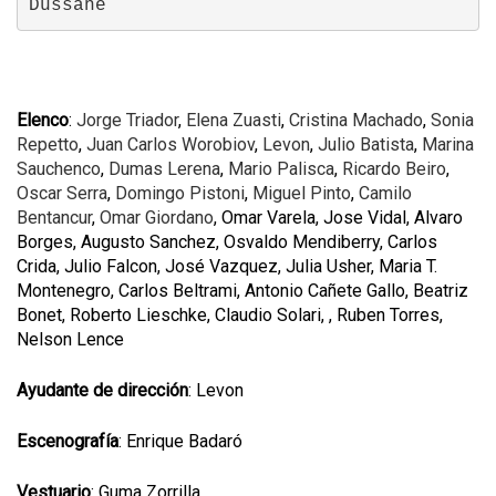
Dussane
Elenco
:
Jorge Triador
,
Elena Zuasti
,
Cristina Machado
,
Sonia
Repetto
,
Juan Carlos Worobiov
,
Levon
,
Julio Batista
,
Marina
Sauchenco
,
Dumas Lerena
,
Mario Palisca
,
Ricardo Beiro
,
Oscar Serra
,
Domingo Pistoni
,
Miguel Pinto
,
Camilo
Bentancur
,
Omar Giordano
, Omar Varela, Jose Vidal, Alvaro
Borges, Augusto Sanchez, Osvaldo Mendiberry, Carlos
Crida, Julio Falcon, José Vazquez, Julia Usher, Maria T.
Montenegro, Carlos Beltrami, Antonio Cañete Gallo, Beatriz
Bonet, Roberto Lieschke, Claudio Solari, , Ruben Torres,
Nelson Lence
Ayudante de dirección
: Levon
Escenografía
: Enrique Badaró
Vestuario
: Guma Zorrilla