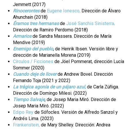
Jemmett (2017)
Rinocerontes
de
Eugene Ionesco
. Dirección de Álvaro
Ahunchain (2018)
Éramos tres hermanas
de
José Sanchis Sinisterra
.
Dirección de Ramiro Perdomo (2018)
Armarios
de Sandra Massera. Dirección de María
Mendive (2019)
Enemigo del pueblo
, de Henrik Ibsen. Versión libre y
dirección de Marianella Morena (2019)
Círculos / Ficciones
de Jöel Pommerat, dirección Lucía
Sommer (2020)
Cuando deje de llover
de Andrew Bovel. Dirección
Fernando Toja (2021 y 2022)
La trágica agonía de un pájaro azul,
de Carla Zúñiga.
Dirección de Domingo Milesi. (2022)
Tiempo Salvaje
, de Josep Maria Miró. Dirección de
Josep Maria Miró. (2022)
Edipo Rey
de Sófocles. Versión de Alfredo Sanzol y
Andrés Lima. (2023)
Frankenstein,
de Mary Shelley. Dirección: Andrea