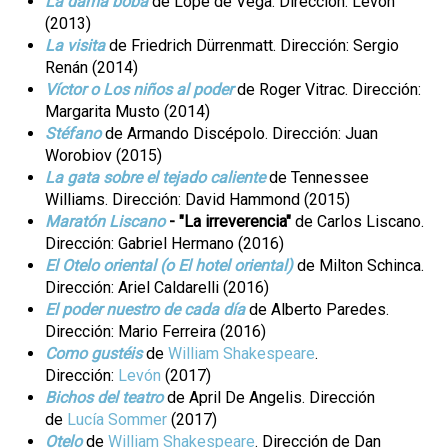
La dama boba
de Lope de Vega. Dirección: Levón
(2013)
La visita
de Friedrich Dürrenmatt. Dirección: Sergio
Renán (2014)
Víctor o Los niños al poder
de Roger Vitrac. Dirección:
Margarita Musto (2014)
Stéfano
de Armando Discépolo. Dirección: Juan
Worobiov (2015)
La gata sobre el tejado caliente
de Tennessee
Williams. Dirección: David Hammond (2015)
Maratón Liscano
- "La irreverencia"
de Carlos Liscano.
Dirección: Gabriel Hermano (2016)
El Otelo oriental (o El hotel oriental)
de Milton Schinca.
Dirección: Ariel Caldarelli (2016)
El poder nuestro de cada día
de Alberto Paredes.
Dirección: Mario Ferreira (2016)
Como gustéis
de
William Shakespeare
.
Dirección:
Levón
(2017)
Bichos del teatro
de April De Angelis. Dirección
de
Lucía Sommer
(2017)
Otelo
de
William Shakespeare
. Dirección de Dan