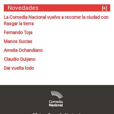
Novedades
[+]
La Comedia Nacional vuelve a recorrer la ciudad con
Rasgar la tierra
Fernando Toja
Manos Sucias
Amelia Ochandiano
Claudio Quijano
Dar vuelta todo