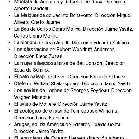
Mustafa
de Armando y Rafael J. de Rosa. Dirección
Alberto Candeau
La Malquerida
de Jacinto Benavente. Dirección Miguel
Alberto Oneto Jaume
La Boa
de Carlos Denis Molina. Dirección Jaime Yavitz,
Carlos Denis Molina
La alondra
de Jean Anoilh. Dirección Eduardo Schinca
Los días vacíos
de Robert Woodruff Anderson.
Dirección Elena Zuasti
La mujer silenciosa
farsa de Ben Jonson. Dirección
Eduardo Schinca
El pato salvaje
de Ibsen. Dirección Eduardo Schinca.
Otelo
de William Shakespeare. Dirección Jaime Yavitz
Los novios de Loches
de Georges Feydeau. Dirección
Wagner Mautone
El avaro
de Moliere. Dirección Jaime Yavitz
El zoológico de cristal
de Tenneessee Williams.
Dirección Laura Escalante
Artigas, sol de América
de Edgardo Ubaldo Genta.
Dirección Jaime Yavitz
El león ciego
, de Ernesto Herrera, dirección Alberto