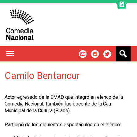
Jump to navigation
B
m
f
t
u
s
c
Camilo Bentancur
a
r
Actor egresado de la EMAD que integró en elenco de la
Comedia Nacional. También fue docente de la Caa
Municipal de la Cultura (Prado)
Participó de los siguientes espectáculos en el elenco: