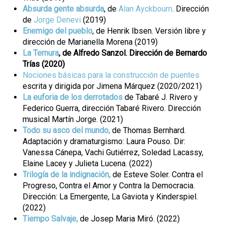
Absurda gente absurda
, de
Alan Ayckbourn
. Dirección
de
Jorge Denevi
(2019)
Enemigo del pueblo
, de Henrik Ibsen. Versión libre y
dirección de Marianella Morena (2019)
La Ternura
, de Alfredo Sanzol. Dirección de Bernardo
Trías (2020)
Nociones básicas para la construcción de puentes
escrita y dirigida por Jimena Márquez (2020/2021)
La euforia de los derrotados
de Tabaré J. Rivero y
Federico Guerra, dirección Tabaré Rivero. Dirección
musical Martín Jorge. (2021)
Todo su asco del mundo,
de Thomas Bernhard.
Adaptación y dramaturgismo: Laura Pouso. Dir:
Vanessa Cánepa, Vachi Gutiérrez, Soledad Lacassy,
Elaine Lacey y Julieta Lucena. (2022)
Trilogía de la indignación,
de Esteve Soler. Contra el
Progreso, Contra el Amor y Contra la Democracia.
Dirección: La Emergente, La Gaviota y Kinderspiel.
(2022)
Tiempo Salvaje,
de Josep Maria Miró. (2022)