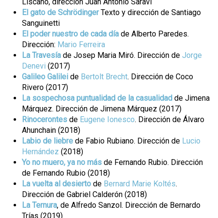
Liscano, dirección Juan Antonio Saraví
El gato de Schrödinger
Texto y dirección de Santiago
Sanguinetti
El poder nuestro de cada día
de Alberto Paredes.
Dirección:
Mario Ferreira
La Travesía
de Josep Maria Miró. Dirección de
Jorge
Denevi
(2017)
Galileo Galilei
de
Bertolt Brecht
. Dirección de Coco
Rivero (2017)
La sospechosa puntualidad de la casualidad
de Jimena
Márquez. Dirección de Jimena Márquez (2017)
Rinocerontes
de
Eugene Ionesco
. Dirección de Álvaro
Ahunchain (2018)
Labio de liebre
de Fabio Rubiano. Dirección de
Lucio
Hernández
(2018)
Yo no muero, ya no más
de Fernando Rubio. Dirección
de Fernando Rubio (2018)
La vuelta al desierto
de
Bernard Marie Koltés
.
Dirección de Gabriel Calderón (2018)
La Ternura
, de Alfredo Sanzol. Dirección de Bernardo
Trías (2019)