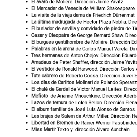
El avaro
de Moliere. Dirección Jaime Yavitz
p
El Mercader de Venecia
de William Shakespeare. 
a
La visita de la vieja dama
de Friedrich Dürrenmat.
La última madrugada
de Hector Plaza Noblia. Dir
l
El burlador de sevilla y convidado de piedra
de Ti
Cesar y Cleopatra
de George Bernard Shaw. Direc
El burgues gentilhombre
de Moliére. Dirección E
Palabras en la arena
de Carlos Manuel Varela. Dir
Tres hermanas
de Anton Chejov. Dirección Eduard
Amadeus
de Peter Shaffer, dirección Jaime Yavit
El vestidor
de Ronald Harwood. Dirección Carlos 
Tute cabrero
de Roberto Cossa. Dirección Juver 
Los días de Carlitos Molinari
de Rolando Speranz
El chalé de Gardel
de Victor Manuel Leites. Direc
Mefisto
de Arianne Mnouchkine. Dirección Aderba
Lazos de ternura
de Loleh Bellon. Dirección Elena
El album familiar
de José Luis Alonso de Santos.
Las brujas de Salem
de Arthur Miller. Dirección H
Libertad en Bremen
de Rainer Werner Fassbinder.
Miss Martir
Texto y dirección Alvaro Aunchain.