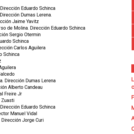
Dirección Eduardo Schinca
 Dirección Dumas Lerena.
ección Jaime Yavitz
rso de Molina. Dirección Eduardo Schinca
ción Sergio Otermin
duardo Schinca
ección Carlos Aguilera
o Schinca
z
Aguilera
Salcedo
L
a. Dirección Dumas Lerena
c
ción Alberto Candeau
l Freire Jr
F
 Zuasti
 Dirección Eduardo Schinca
ector Manuel Vidal
A
 Dirección Jorge Curi
C