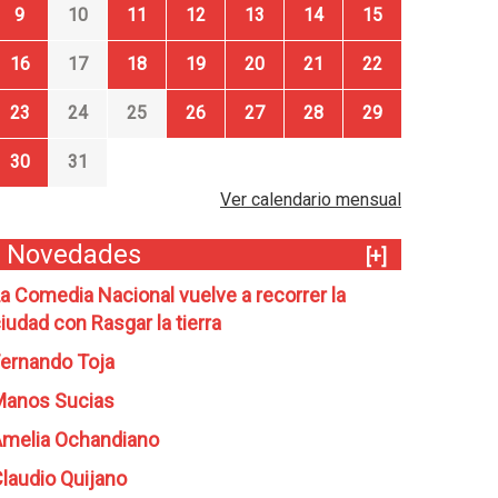
9
10
11
12
13
14
15
16
17
18
19
20
21
22
23
24
25
26
27
28
29
30
31
Ver calendario mensual
Novedades
[+]
a Comedia Nacional vuelve a recorrer la
iudad con Rasgar la tierra
ernando Toja
Manos Sucias
melia Ochandiano
laudio Quijano