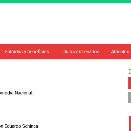
Jump to navigation
Entradas y beneficios
Títulos estrenados
Artículos
omedia Nacional.
ón Eduardo Schinca