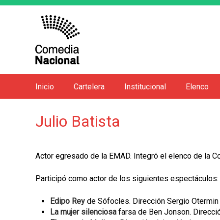
Inicio
Cartelera
Institucional
Elenco
M
e
Julio Batista
n
ú
p
Actor egresado de la EMAD. Integró el elenco de la C
r
i
Participó como actor de los siguientes espectáculos:
n
Edipo Rey
de Sófocles. Dirección Sergio Otermin
c
La mujer silenciosa
farsa de Ben Jonson. Direcci
i