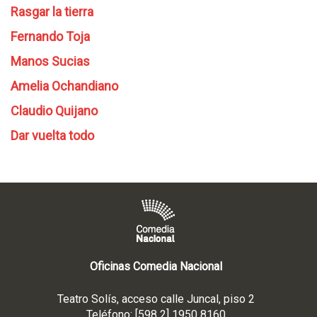
Rasgar la tierra
Fernando Toja
Manos Sucias
Amelia Ochandiano
Claudio Quijano
Dar vuelta todo
Oficinas Comedia Nacional
Teatro Solís, acceso calle Juncal, piso 2
Teléfono: [598 2] 1950 8160