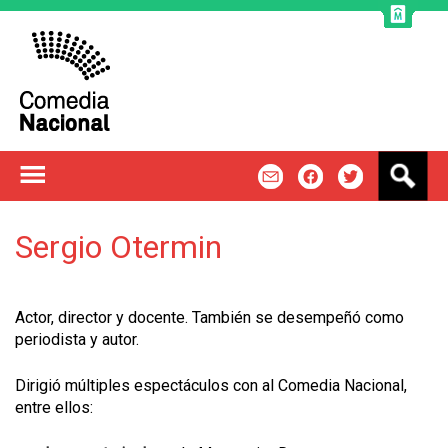
Jump to navigation
B
m
f
t
u
s
c
Sergio Otermin
a
r
Actor, director y docente. También se desempeñó como
periodista y autor.
Dirigió múltiples espectáculos con al Comedia Nacional,
entre ellos: